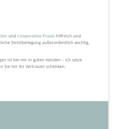
www.ahpv.de
tion
und
Cooperative Praxis
hilfreich und
liche Streitbeilegung außerordentlich wichtig,
en ist bei mir in guten Händen – ich setze
nn Sie mir Ihr Vertrauen schenken.