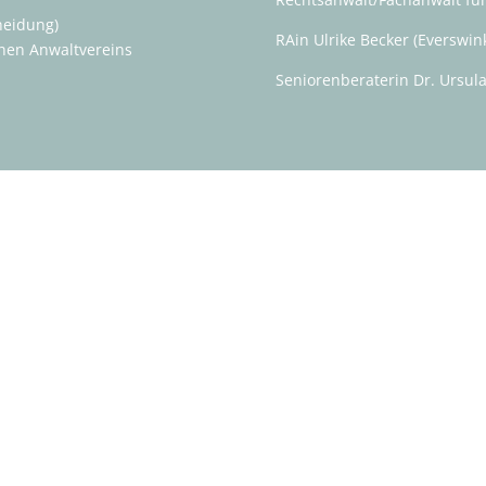
heidung)
RAin Ulrike Becker (Everswink
hen Anwaltvereins
Seniorenberaterin Dr. Ursul
e bei der Gestaltung von
ransparenten Nachlassregelung, sodass
en werden.