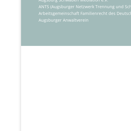
ANTS (Augsburger Netzwerk Trennung und Sc
Arbeitsgemeinschaft Familienrecht des Deutsc
Augsburger Anwaltverein
Erbrecht
Vor dem Erbfall berate und unterstütze ich Si
Testamenten
Erbverträgen
Regelungen zur Nachfolgeplanung
Gespräche mit den Erben im Rahmen einer t
spätere Streitigkeiten heute schon vermied